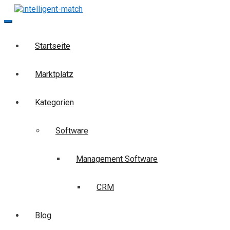
Skip
to
intelligent-match
Die Business-Suchmaschine
content
Startseite
Marktplatz
Kategorien
Software
Management Software
CRM
Blog